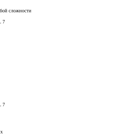
бой сложности
. 7
. 7
ых