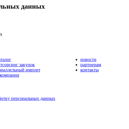
альных данных
ых
аталог
новости
утсорсинг закупок
партнерам
араллельный импорт
контакты
 компании
ботку персональных данных